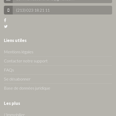
(213) 023 18 21 11
Liens utiles
Mentions légales
Contacter notre support
FAQs
Se désabonner
Base de données juridique
Les plus
L'immobilier