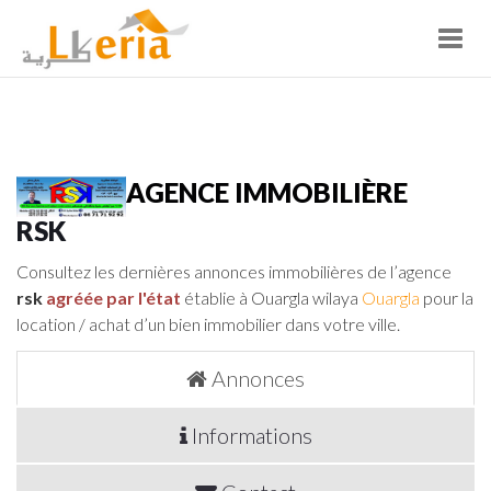
Toggl
navig
AGENCE IMMOBILIÈRE
RSK
Consultez les dernières annonces immobilières de l’agence
rsk
agréée par l'état
établie à Ouargla wilaya
Ouargla
pour la
location / achat d’un bien immobilier dans votre ville.
Annonces
Informations