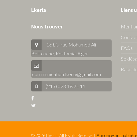
Lkeria
Liens u
Nous trouver
Mention
Contact
16 bis, rue Mohamed Ali
FAQs
Bettouche, Rostomia.
Alger
.
Se dés
Base de
communication.lkeria@gmail.com
(213) 023 18 21 11
© 2026 Lkeria. All Rights Reserved.
Annonces immobilière