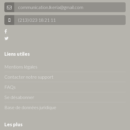
communication.lkeria@gmail.com
(213) 023 18 21 11
Liens utiles
Mentions légales
Contacter notre support
FAQs
Se désabonner
Base de données juridique
Les plus