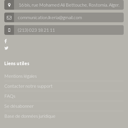
16 bis, rue Mohamed Ali Bettouche, Rostomia.
Alger
.
communication.lkeria@gmail.com
(213) 023 18 21 11
Liens utiles
Mentions légales
Contacter notre support
FAQs
Se désabonner
Base de données juridique