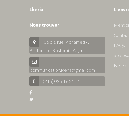
Lkeria
Liens u
Nous trouver
Mention
Contact
16 bis, rue Mohamed Ali
FAQs
Bettouche, Rostomia.
Alger
.
Se dés
Base de
communication.lkeria@gmail.com
(213) 023 18 21 11
© 2026 Lkeria. All Rights Reserved.
Annonces immobilière