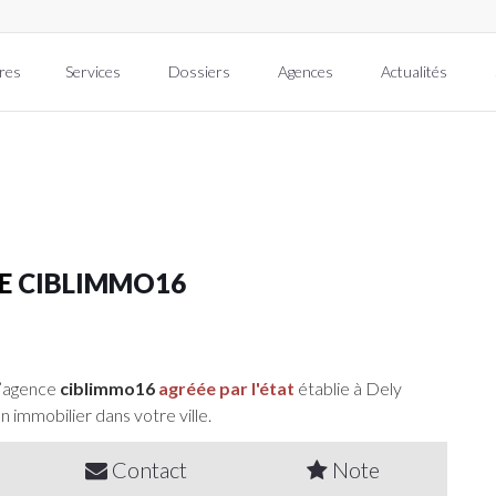
res
Services
Dossiers
Agences
Actualités
RE
CIBLIMMO16
l’agence
ciblimmo16
agréée par l'état
établie à Dely
n immobilier dans votre ville.
Contact
Note