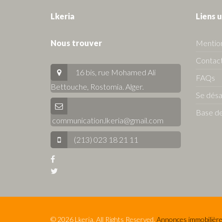
Lkeria
Liens u
Nous trouver
Mention
Contact
16 bis, rue Mohamed Ali
FAQs
Bettouche, Rostomia.
Alger
.
Se dés
Base de
communication.lkeria@gmail.com
(213) 023 18 21 11
© 2026 Lkeria. All Rights Reserved.
Annonces immobilière