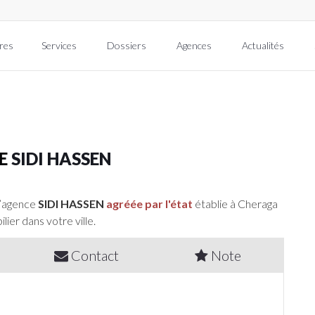
res
Services
Dossiers
Agences
Actualités
RE
SIDI HASSEN
l’agence
SIDI HASSEN
agréée par l'état
établie à Cheraga
lier dans votre ville.
Contact
Note