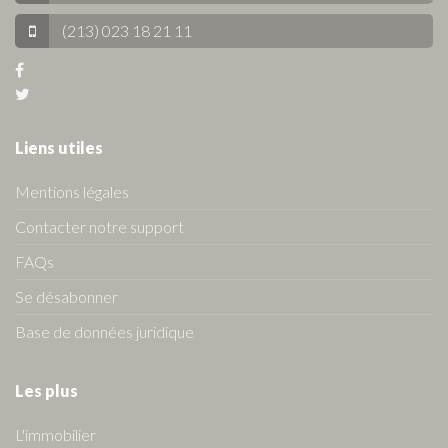
(213) 023 18 21 11
Liens utiles
Mentions légales
Contacter notre support
FAQs
Se désabonner
Base de données juridique
Les plus
L'immobilier