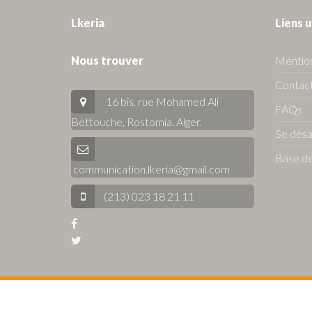
Lkeria
Liens u
Nous trouver
Mention
Contact
16 bis, rue Mohamed Ali
FAQs
Bettouche, Rostomia.
Alger
.
Se dés
Base de
communication.lkeria@gmail.com
(213) 023 18 21 11
© 2026 Lkeria. All Rights Reserved.
Annonces immobilière