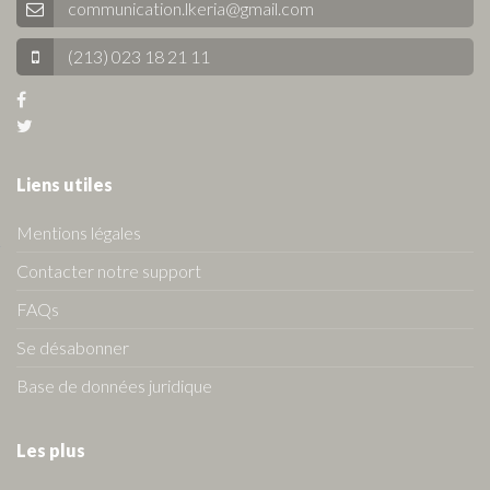
communication.lkeria@gmail.com
(213) 023 18 21 11
Liens utiles
Mentions légales
Contacter notre support
FAQs
Se désabonner
Base de données juridique
Les plus