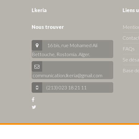
Lkeria
Liens u
Nous trouver
Mention
Contact
16 bis, rue Mohamed Ali
FAQs
Bettouche, Rostomia.
Alger
.
Se dés
Base de
communication.lkeria@gmail.com
(213) 023 18 21 11
© 2026 Lkeria. All Rights Reserved.
Annonces immobilière