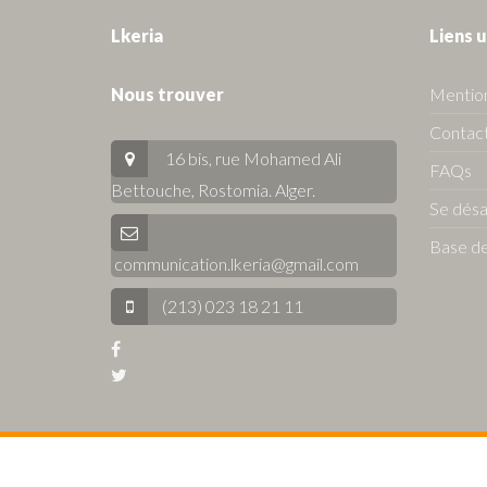
Lkeria
Liens u
Nous trouver
Mention
Contact
16 bis, rue Mohamed Ali
FAQs
Bettouche, Rostomia.
Alger
.
Se dés
Base de
communication.lkeria@gmail.com
(213) 023 18 21 11
© 2026 Lkeria. All Rights Reserved.
Annonces immobilière