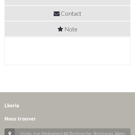
Contact
Note
Lkeria
Nous trouver
16 bis, rue Mohamed Ali Bettouche, Rostomia.
Alger
.