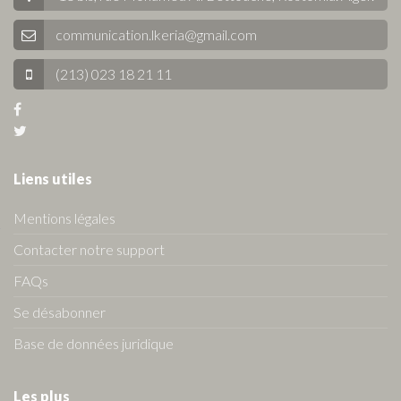
communication.lkeria@gmail.com
(213) 023 18 21 11
Liens utiles
Mentions légales
Contacter notre support
FAQs
Se désabonner
Base de données juridique
Les plus