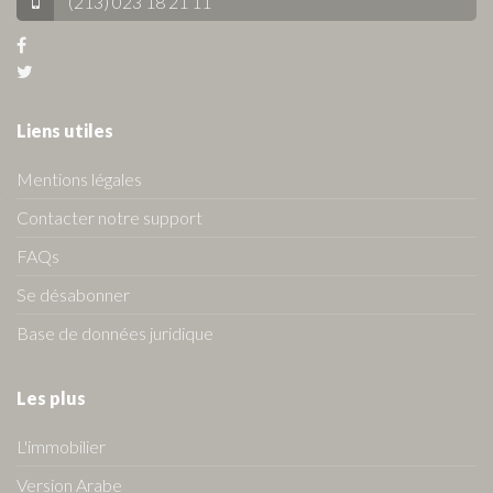
(213) 023 18 21 11
Liens utiles
Mentions légales
Contacter notre support
FAQs
Se désabonner
Base de données juridique
Les plus
L'immobilier
Version Arabe