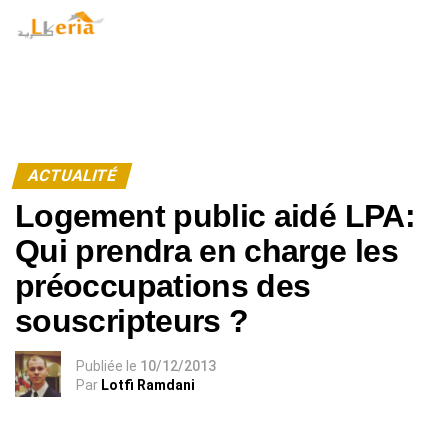
Warning
: Undefined array key "id_user" in
/home/lkeria/public_html/model-amp.php
on line
127
ACTUALITÉ
Logement public aidé LPA:
Qui prendra en charge les
préoccupations des
souscripteurs ?
Publiée
le
10/12/2013
Par
Lotfi Ramdani