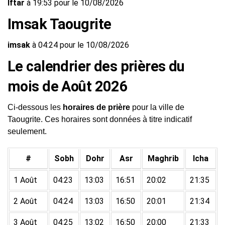
Iftar
à 19:53 pour le 10/08/2026
Imsak Taougrite
imsak
à 04:24 pour le 10/08/2026
Le calendrier des prières du
mois de Août 2026
Ci-dessous les
horaires de prière
pour la ville de
Taougrite. Ces horaires sont données à titre indicatif
seulement.
#
Sobh
Dohr
Asr
Maghrib
Icha
1 Août
04:23
13:03
16:51
20:02
21:35
2 Août
04:24
13:03
16:50
20:01
21:34
3 Août
04:25
13:02
16:50
20:00
21:33