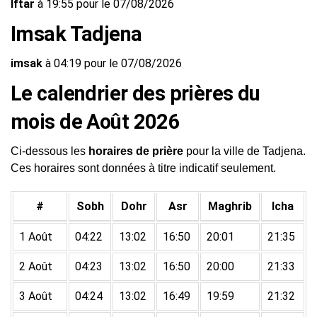
Iftar
à 19:55 pour le 07/08/2026
Imsak Tadjena
imsak
à 04:19 pour le 07/08/2026
Le calendrier des prières du
mois de Août 2026
Ci-dessous les
horaires de prière
pour la ville de Tadjena.
Ces horaires sont données à titre indicatif seulement.
#
Sobh
Dohr
Asr
Maghrib
Icha
1 Août
04:22
13:02
16:50
20:01
21:35
2 Août
04:23
13:02
16:50
20:00
21:33
3 Août
04:24
13:02
16:49
19:59
21:32