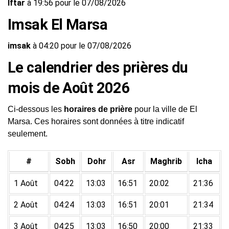
Iftar
à 19:56 pour le 07/08/2026
Imsak El Marsa
imsak
à 04:20 pour le 07/08/2026
Le calendrier des prières du
mois de Août 2026
Ci-dessous les
horaires de prière
pour la ville de El
Marsa. Ces horaires sont données à titre indicatif
seulement.
#
Sobh
Dohr
Asr
Maghrib
Icha
1 Août
04:22
13:03
16:51
20:02
21:36
2 Août
04:24
13:03
16:51
20:01
21:34
3 Août
04:25
13:03
16:50
20:00
21:33