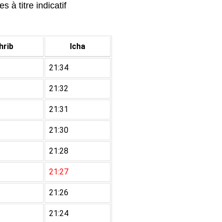
 à titre indicatif
rib
Icha
21:34
21:32
21:31
21:30
21:28
21:27
21:26
21:24