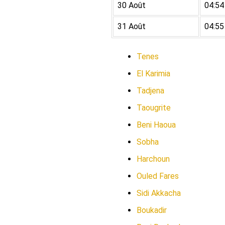
30 Août
04:54
31 Août
04:55
Tenes
El Karimia
Tadjena
Taougrite
Beni Haoua
Sobha
Harchoun
Ouled Fares
Sidi Akkacha
Boukadir