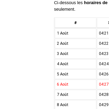
Ci-dessous les
horaires de 
seulement.
#
1 Août
04:21
2 Août
04:22
3 Août
04:23
4 Août
04:24
5 Août
04:26
6 Août
04:27
7 Août
04:28
8 Août
04:29