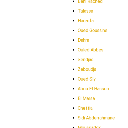
Beni Rached
Talassa
Harenfa
Oued Goussine
Dahra
Ouled Abbes
Sendjas
Zeboudja
Oued Sly
Abou El Hassen
El Marsa
Chettia
Sidi Abderrahmane
Moussadek