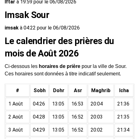
Iftar
à 19:59 pour le 06/08/2026
Imsak Sour
imsak
à 04:22 pour le 06/08/2026
Le calendrier des prières du
mois de Août 2026
Ci-dessous les
horaires de prière
pour la ville de Sour.
Ces horaires sont données à titre indicatif seulement.
#
Sobh
Dohr
Asr
Maghrib
Icha
1 Août
04:26
13:05
16:53
20:04
21:36
2 Août
04:28
13:05
16:52
20:03
21:35
3 Août
04:29
13:05
16:52
20:02
21:34