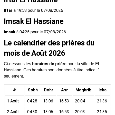
Iftar
à 19:58 pour le 07/08/2026
Imsak El Hassiane
imsak
à 04:25 pour le 07/08/2026
Le calendrier des prières du
mois de Août 2026
Ci-dessous les
horaires de prière
pour la ville de El
Hassiane. Ces horaires sont données à titre indicatif
seulement.
#
Sobh
Dohr
Asr
Maghrib
Icha
1 Août
04:28
13:06
16:53
20:04
21:36
2 Août
04:30
13:06
16:53
20:03
21:35