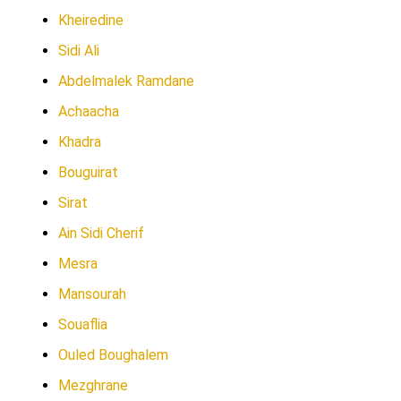
Kheiredine
Sidi Ali
Abdelmalek Ramdane
Achaacha
Khadra
Bouguirat
Sirat
Ain Sidi Cherif
Mesra
Mansourah
Souaflia
Ouled Boughalem
Mezghrane