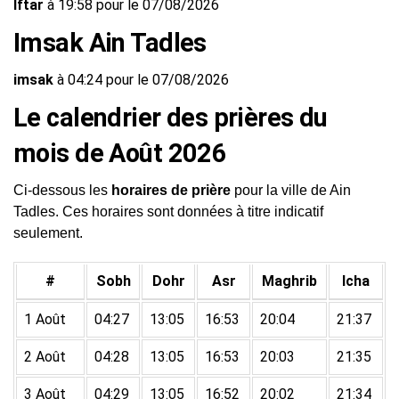
Iftar
à 19:58 pour le 07/08/2026
Imsak Ain Tadles
imsak
à 04:24 pour le 07/08/2026
Le calendrier des prières du
mois de Août 2026
Ci-dessous les
horaires de prière
pour la ville de Ain
Tadles. Ces horaires sont données à titre indicatif
seulement.
#
Sobh
Dohr
Asr
Maghrib
Icha
1 Août
04:27
13:05
16:53
20:04
21:37
2 Août
04:28
13:05
16:53
20:03
21:35
3 Août
04:29
13:05
16:52
20:02
21:34