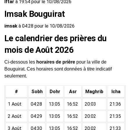
Iftar
à 19:54 pour le 10/08/2026
Imsak Bouguirat
imsak
à 04:28 pour le 10/08/2026
Le calendrier des prières du
mois de Août 2026
Ci-dessous les
horaires de prière
pour la ville de
Bouguirat. Ces horaires sont données à titre indicatif
seulement.
#
Sobh
Dohr
Asr
Maghrib
Icha
1 Août
04:28
13:05
16:52
20:03
21:36
2 Août
04:29
13:05
16:52
20:02
21:35
3 Août
04:30
13:05
16:52
20:02
21:33