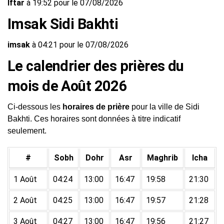
Iftar
à 19:52 pour le 07/08/2026
Imsak Sidi Bakhti
imsak
à 04:21 pour le 07/08/2026
Le calendrier des prières du
mois de Août 2026
Ci-dessous les
horaires de prière
pour la ville de Sidi
Bakhti. Ces horaires sont données à titre indicatif
seulement.
#
Sobh
Dohr
Asr
Maghrib
Icha
1 Août
04:24
13:00
16:47
19:58
21:30
2 Août
04:25
13:00
16:47
19:57
21:28
3 Août
04:27
13:00
16:47
19:56
21:27