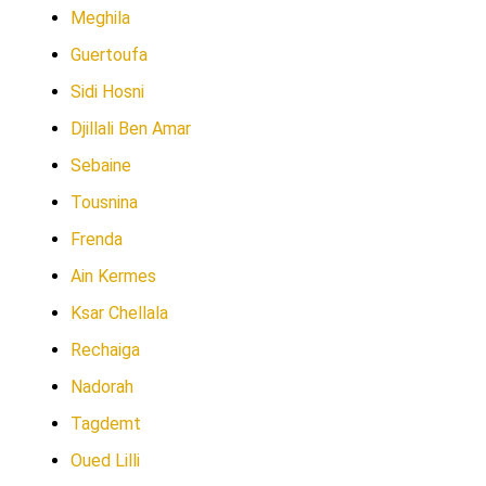
Meghila
Guertoufa
Sidi Hosni
Djillali Ben Amar
Sebaine
Tousnina
Frenda
Ain Kermes
Ksar Chellala
Rechaiga
Nadorah
Tagdemt
Oued Lilli