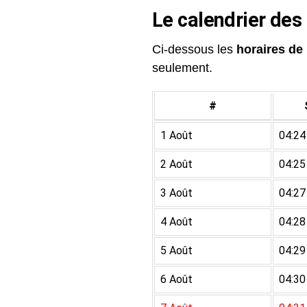
Le calendrier des
Ci-dessous les
horaires de 
seulement.
#
1 Août
04:24
2 Août
04:25
3 Août
04:27
4 Août
04:28
5 Août
04:29
6 Août
04:30