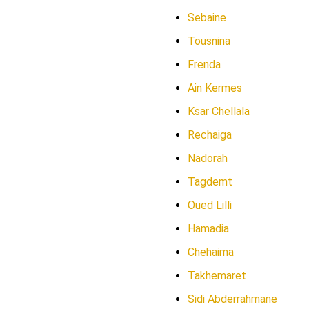
Sebaine
Tousnina
Frenda
Ain Kermes
Ksar Chellala
Rechaiga
Nadorah
Tagdemt
Oued Lilli
Hamadia
Chehaima
Takhemaret
Sidi Abderrahmane