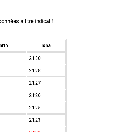
onnées à titre indicatif
rib
Icha
21:30
21:28
21:27
21:26
21:25
21:23