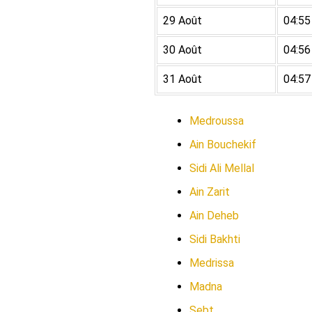
29 Août
04:55
30 Août
04:56
31 Août
04:57
Medroussa
Ain Bouchekif
Sidi Ali Mellal
Ain Zarit
Ain Deheb
Sidi Bakhti
Medrissa
Madna
Sebt