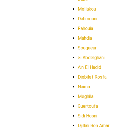
Mellakou
Dahmouni
Rahouia
Mahdia
Sougueur
Si Abdelghani
Ain El Hadid
Djebilet Rosfa
Naima
Meghila
Guertoufa
Sidi Hosni
Djillali Ben Amar