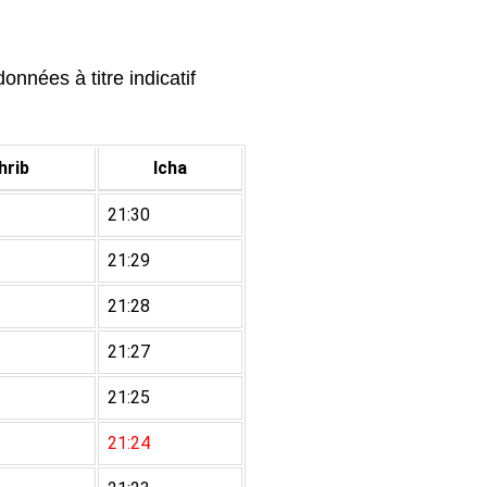
onnées à titre indicatif
rib
Icha
21:30
21:29
21:28
21:27
21:25
21:24