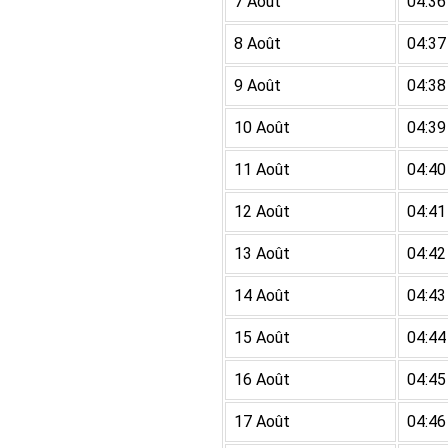
7 Août
04:36
8 Août
04:37
9 Août
04:38
10 Août
04:39
11 Août
04:40
12 Août
04:41
13 Août
04:42
14 Août
04:43
15 Août
04:44
16 Août
04:45
17 Août
04:46