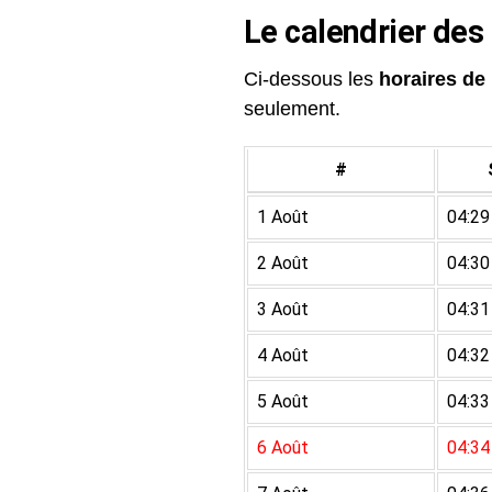
Le calendrier des
Ci-dessous les
horaires de 
seulement.
#
1 Août
04:29
2 Août
04:30
3 Août
04:31
4 Août
04:32
5 Août
04:33
6 Août
04:34