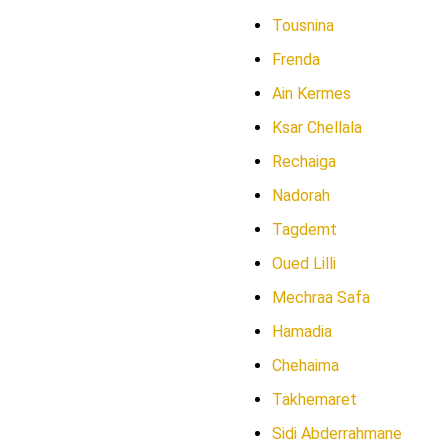
Tousnina
Frenda
Ain Kermes
Ksar Chellala
Rechaiga
Nadorah
Tagdemt
Oued Lilli
Mechraa Safa
Hamadia
Chehaima
Takhemaret
Sidi Abderrahmane