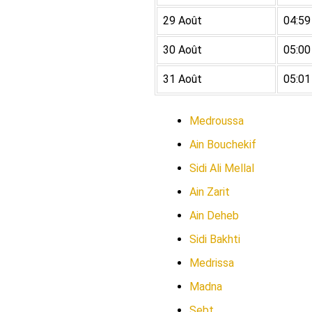
29 Août
04:59
30 Août
05:00
31 Août
05:01
Medroussa
Ain Bouchekif
Sidi Ali Mellal
Ain Zarit
Ain Deheb
Sidi Bakhti
Medrissa
Madna
Sebt