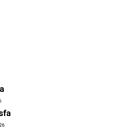
fa
6
sfa
026