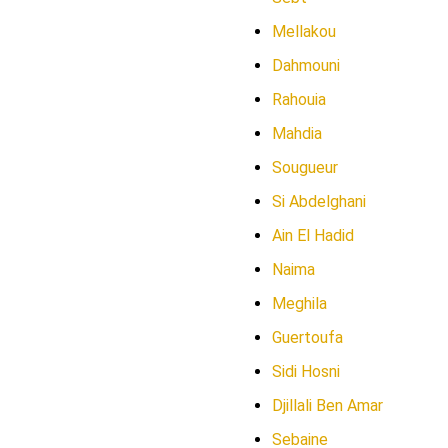
Mellakou
Dahmouni
Rahouia
Mahdia
Sougueur
Si Abdelghani
Ain El Hadid
Naima
Meghila
Guertoufa
Sidi Hosni
Djillali Ben Amar
Sebaine