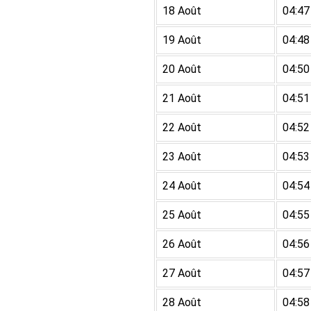
18 Août
04:47
19 Août
04:48
20 Août
04:50
21 Août
04:51
22 Août
04:52
23 Août
04:53
24 Août
04:54
25 Août
04:55
26 Août
04:56
27 Août
04:57
28 Août
04:58