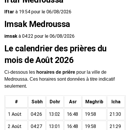
Iftar
à 19:54 pour le 06/08/2026
Imsak Medroussa
imsak
à 04:22 pour le 06/08/2026
Le calendrier des prières du
mois de Août 2026
Ci-dessous les
horaires de prière
pour la ville de
Medroussa. Ces horaires sont données à titre indicatif
seulement.
#
Sobh
Dohr
Asr
Maghrib
Icha
1 Août
04:26
13:02
16:48
19:58
21:30
2 Août
04:27
13:01
16:48
19:58
21:29