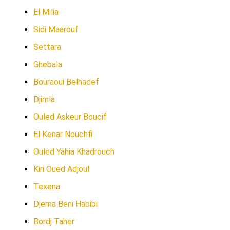
El Milia
Sidi Maarouf
Settara
Ghebala
Bouraoui Belhadef
Djimla
Ouled Askeur Boucif
El Kenar Nouchfi
Ouled Yahia Khadrouch
Kiri Oued Adjoul
Texena
Djema Beni Habibi
Bordj Taher