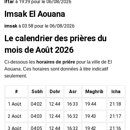
Iftar
à 19:39 pour le 06/08/2026
Imsak El Aouana
imsak
à 03:58 pour le 06/08/2026
Le calendrier des prières du
mois de Août 2026
Ci-dessous les
horaires de prière
pour la ville de El
Aouana. Ces horaires sont données à titre indicatif
seulement.
#
Sobh
Dohr
Asr
Maghrib
Icha
1 Août
04:02
12:44
16:33
19:44
21:18
2 Août
04:03
12:44
16:32
19:43
21:17
3 Août
04:05
12:44
16:32
19:42
21:16