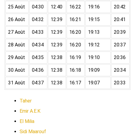
25 Août
04:30
12:40
16:22
19:16
20:42
26 Août
04:32
12:39
16:21
19:15
20:41
27 Août
04:33
12:39
16:20
19:13
20:39
28 Août
04:34
12:39
16:20
19:12
20:37
29 Août
04:35
12:38
16:19
19:10
20:36
30 Août
04:36
12:38
16:18
19:09
20:34
31 Août
04:37
12:38
16:17
19:07
20:33
Taher
Emir A.E.K
El Milia
Sidi Maarouf