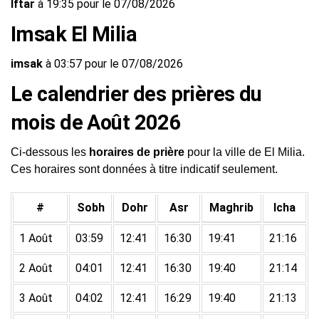
Iftar
à 19:35 pour le 07/08/2026
Imsak El Milia
imsak
à 03:57 pour le 07/08/2026
Le calendrier des prières du
mois de Août 2026
Ci-dessous les
horaires de prière
pour la ville de El Milia.
Ces horaires sont données à titre indicatif seulement.
#
Sobh
Dohr
Asr
Maghrib
Icha
1 Août
03:59
12:41
16:30
19:41
21:16
2 Août
04:01
12:41
16:30
19:40
21:14
3 Août
04:02
12:41
16:29
19:40
21:13