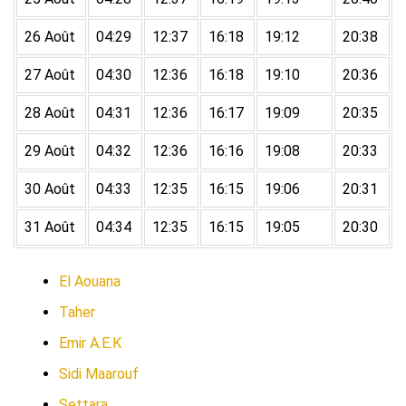
26 Août
04:29
12:37
16:18
19:12
20:38
27 Août
04:30
12:36
16:18
19:10
20:36
28 Août
04:31
12:36
16:17
19:09
20:35
29 Août
04:32
12:36
16:16
19:08
20:33
30 Août
04:33
12:35
16:15
19:06
20:31
31 Août
04:34
12:35
16:15
19:05
20:30
El Aouana
Taher
Emir A.E.K
Sidi Maarouf
Settara