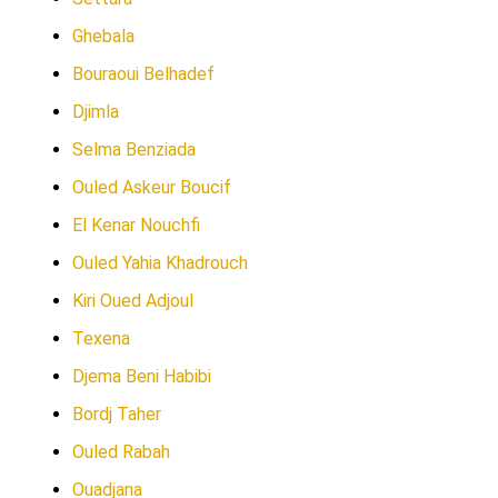
Ghebala
Bouraoui Belhadef
Djimla
Selma Benziada
Ouled Askeur Boucif
El Kenar Nouchfi
Ouled Yahia Khadrouch
Kiri Oued Adjoul
Texena
Djema Beni Habibi
Bordj Taher
Ouled Rabah
Ouadjana