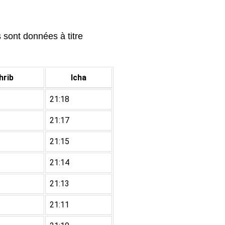
 sont données à titre
rib
Icha
21:18
21:17
21:15
21:14
21:13
21:11