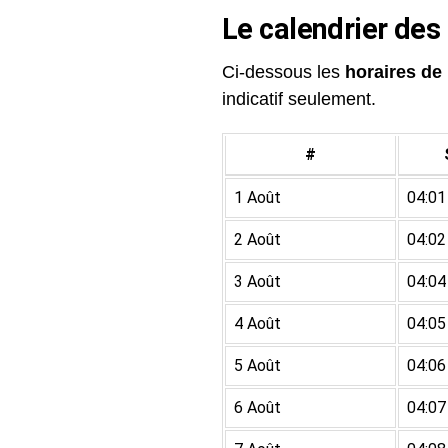
Le calendrier des
Ci-dessous les
horaires de 
indicatif seulement.
#
1 Août
04:01
2 Août
04:02
3 Août
04:04
4 Août
04:05
5 Août
04:06
6 Août
04:07