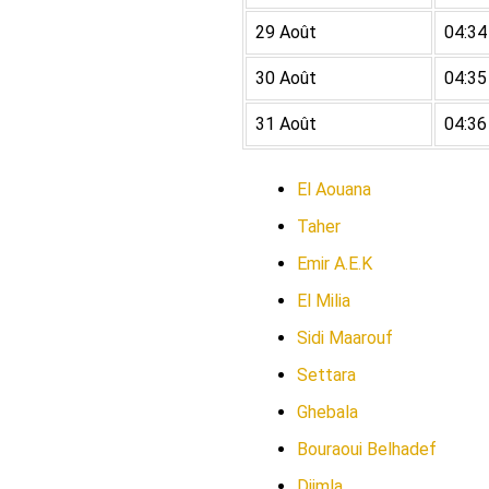
29 Août
04:34
30 Août
04:35
31 Août
04:36
El Aouana
Taher
Emir A.E.K
El Milia
Sidi Maarouf
Settara
Ghebala
Bouraoui Belhadef
Djimla