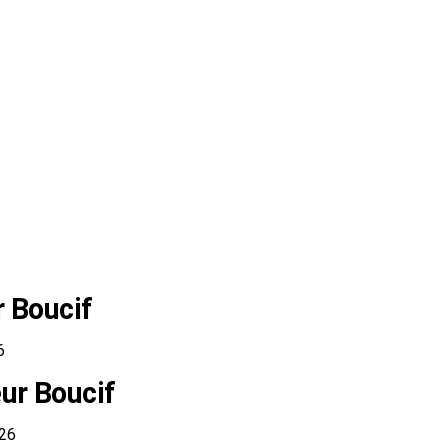
r Boucif
6
ur Boucif
026