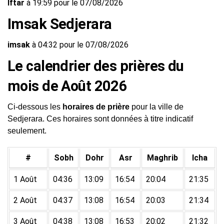
Iftar
à 19:59 pour le 07/08/2026
Imsak Sedjerara
imsak
à 04:32 pour le 07/08/2026
Le calendrier des prières du
mois de Août 2026
Ci-dessous les
horaires de prière
pour la ville de
Sedjerara. Ces horaires sont données à titre indicatif
seulement.
#
Sobh
Dohr
Asr
Maghrib
Icha
1 Août
04:36
13:09
16:54
20:04
21:35
2 Août
04:37
13:08
16:54
20:03
21:34
3 Août
04:38
13:08
16:53
20:02
21:32