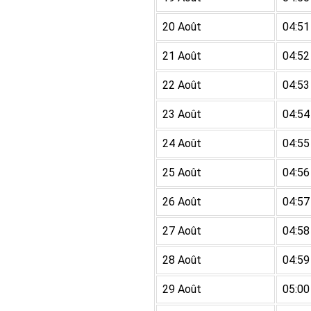
20 Août
04:51
21 Août
04:52
22 Août
04:53
23 Août
04:54
24 Août
04:55
25 Août
04:56
26 Août
04:57
27 Août
04:58
28 Août
04:59
29 Août
05:00