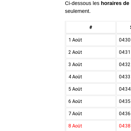
Ci-dessous les
horaires de 
seulement.
#
1 Août
04:30
2 Août
04:31
3 Août
04:32
4 Août
04:33
5 Août
04:34
6 Août
04:35
7 Août
04:36
8 Août
04:38