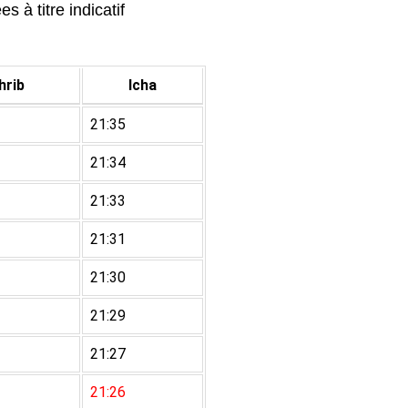
 à titre indicatif
rib
Icha
21:35
21:34
21:33
21:31
21:30
21:29
21:27
21:26