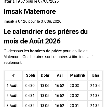
Iftar
à 19:57 pour le 07/08/2026
Imsak Matemore
imsak
à 04:26 pour le 07/08/2026
Le calendrier des prières du
mois de Août 2026
Ci-dessous les
horaires de prière
pour la ville de
Matemore. Ces horaires sont données à titre indicatif
seulement.
#
Sobh
Dohr
Asr
Maghrib
Icha
1 Août
04:30
13:06
16:52
20:03
21:34
2 Août
04:31
13:05
16:52
20:02
21:33
3 Août
04:32
13:05
16:52
20:01
21:32