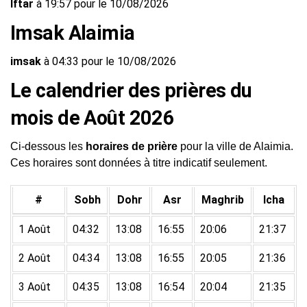
Iftar
à 19:57 pour le 10/08/2026
Imsak Alaimia
imsak
à 04:33 pour le 10/08/2026
Le calendrier des prières du
mois de Août 2026
Ci-dessous les
horaires de prière
pour la ville de Alaimia.
Ces horaires sont données à titre indicatif seulement.
#
Sobh
Dohr
Asr
Maghrib
Icha
1 Août
04:32
13:08
16:55
20:06
21:37
2 Août
04:34
13:08
16:55
20:05
21:36
3 Août
04:35
13:08
16:54
20:04
21:35