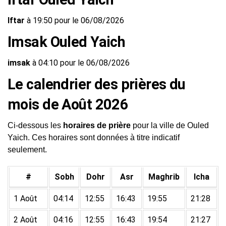
Iftar
à 19:50 pour le 06/08/2026
Imsak Ouled Yaich
imsak
à 04:10 pour le 06/08/2026
Le calendrier des prières du
mois de Août 2026
Ci-dessous les
horaires de prière
pour la ville de Ouled
Yaich. Ces horaires sont données à titre indicatif
seulement.
#
Sobh
Dohr
Asr
Maghrib
Icha
1 Août
04:14
12:55
16:43
19:55
21:28
2 Août
04:16
12:55
16:43
19:54
21:27