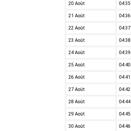
20 Août
04:35
21 Août
04:36
22 Août
04:37
23 Août
04:38
24 Août
04:39
25 Août
04:40
26 Août
04:41
27 Août
04:42
28 Août
04:44
29 Août
04:45
30 Août
04:46