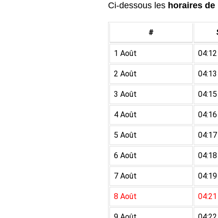
Ci-dessous les
horaires de 
#
1 Août
04:12
2 Août
04:13
3 Août
04:15
4 Août
04:16
5 Août
04:17
6 Août
04:18
7 Août
04:19
8 Août
04:21
9 Août
04:22