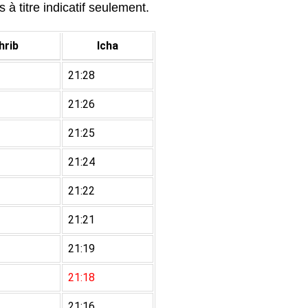
à titre indicatif seulement.
rib
Icha
21:28
21:26
21:25
21:24
21:22
21:21
21:19
21:18
21:16