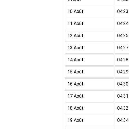
10 Août
04:23
11 Août
04:24
12 Août
04:25
13 Août
04:27
14 Août
04:28
15 Août
04:29
16 Août
04:30
17 Août
04:31
18 Août
04:32
19 Août
04:34