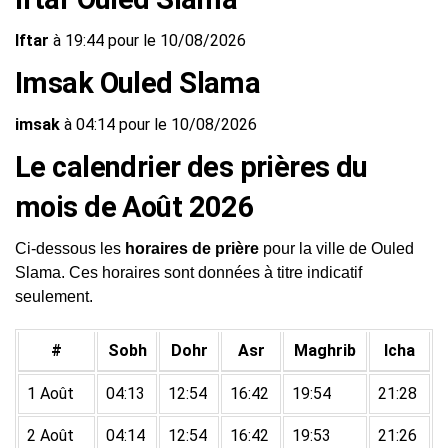
Iftar
à 19:44 pour le 10/08/2026
Imsak Ouled Slama
imsak
à 04:14 pour le 10/08/2026
Le calendrier des prières du
mois de Août 2026
Ci-dessous les
horaires de prière
pour la ville de Ouled
Slama. Ces horaires sont données à titre indicatif
seulement.
#
Sobh
Dohr
Asr
Maghrib
Icha
1 Août
04:13
12:54
16:42
19:54
21:28
2 Août
04:14
12:54
16:42
19:53
21:26