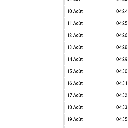
10 Août
04:24
11 Août
04:25
12 Août
04:26
13 Août
04:28
14 Août
04:29
15 Août
04:30
16 Août
04:31
17 Août
04:32
18 Août
04:33
19 Août
04:35