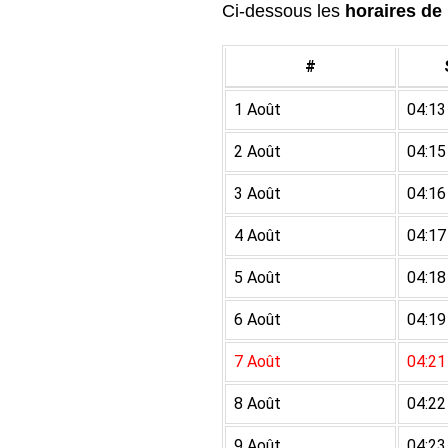
Ci-dessous les
horaires de 
#
1 Août
04:13
2 Août
04:15
3 Août
04:16
4 Août
04:17
5 Août
04:18
6 Août
04:19
7 Août
04:21
8 Août
04:22
9 Août
04:23