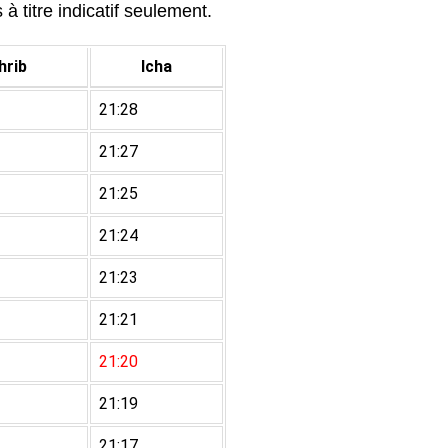
à titre indicatif seulement.
rib
Icha
21:28
21:27
21:25
21:24
21:23
21:21
21:20
21:19
21:17