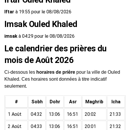
Iftar
à 19:55 pour le 08/08/2026
Imsak Ouled Khaled
imsak
à 04:29 pour le 08/08/2026
Le calendrier des prières du
mois de Août 2026
Ci-dessous les
horaires de prière
pour la ville de Ouled
Khaled. Ces horaires sont données à titre indicatif
seulement.
#
Sobh
Dohr
Asr
Maghrib
Icha
1 Août
04:32
13:06
16:51
20:02
21:33
2 Août
04:33
13:06
16:51
20:01
21:32