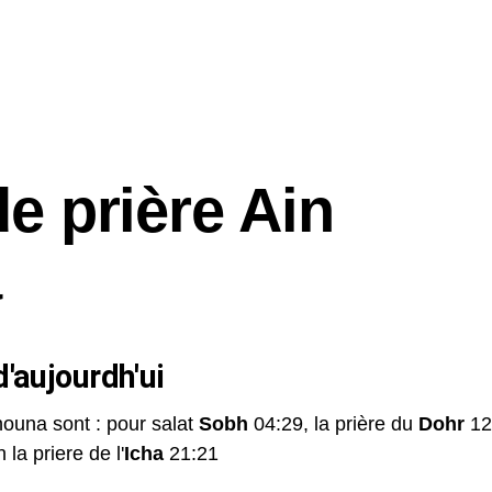
de prière Ain
a
'aujourdh'ui
houna sont : pour salat
Sobh
04:29, la prière du
Dohr
12
 la priere de l'
Icha
21:21