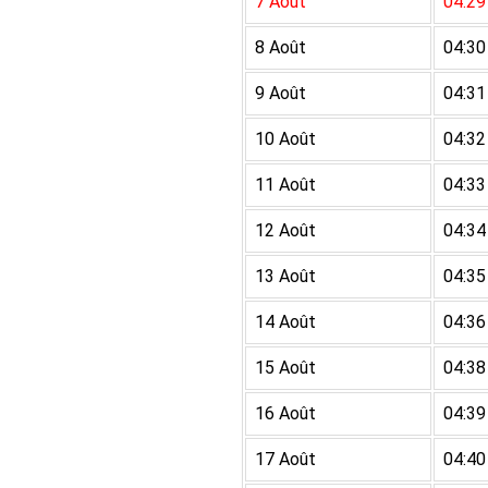
7 Août
04:29
8 Août
04:30
9 Août
04:31
10 Août
04:32
11 Août
04:33
12 Août
04:34
13 Août
04:35
14 Août
04:36
15 Août
04:38
16 Août
04:39
17 Août
04:40