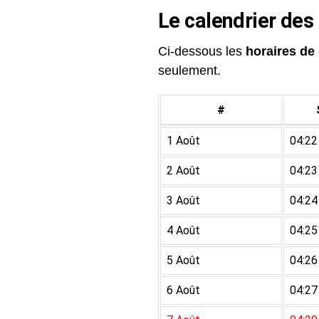
Le calendrier des
Ci-dessous les
horaires de 
seulement.
#
1 Août
04:22
2 Août
04:23
3 Août
04:24
4 Août
04:25
5 Août
04:26
6 Août
04:27