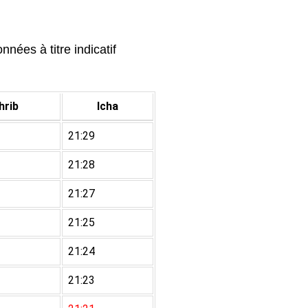
nées à titre indicatif
rib
Icha
21:29
21:28
21:27
21:25
21:24
21:23