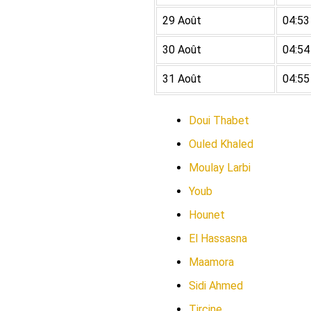
29 Août
04:53
30 Août
04:54
31 Août
04:55
Doui Thabet
Ouled Khaled
Moulay Larbi
Youb
Hounet
El Hassasna
Maamora
Sidi Ahmed
Tircine