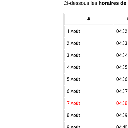
Ci-dessous les
horaires de 
#
1 Août
04:32
2 Août
04:33
3 Août
04:34
4 Août
04:35
5 Août
04:36
6 Août
04:37
7 Août
04:38
8 Août
04:39
9 Août
04:40