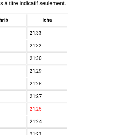
à titre indicatif seulement.
rib
Icha
21:33
21:32
21:30
21:29
21:28
21:27
21:25
21:24
21:23