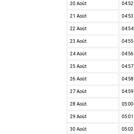
20 Août
04:52
21 Août
04:53
22 Août
04:54
23 Août
04:55
24 Août
04:56
25 Août
04:57
26 Août
04:58
27 Août
04:59
28 Août
05:00
29 Août
05:01
30 Août
05:02