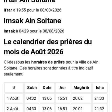
Iftar
à 19:55 pour le 08/08/2026
Imsak Ain Soltane
imsak
à 04:29 pour le 08/08/2026
Le calendrier des prières du
mois de Août 2026
Ci-dessous les
horaires de prière
pour la ville de Ain
Soltane. Ces horaires sont données à titre indicatif
seulement.
#
Sobh
Dohr
Asr
Maghrib
Icha
1 Août
04:32
13:06
16:51
20:02
21:33
2 Août
04:33
13:06
16:51
20:01
21:32