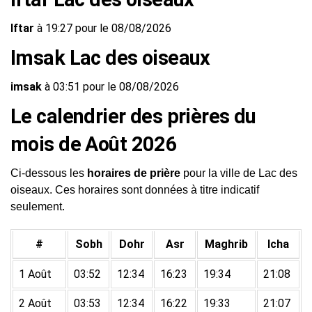
Iftar
à 19:27 pour le 08/08/2026
Imsak Lac des oiseaux
imsak
à 03:51 pour le 08/08/2026
Le calendrier des prières du
mois de Août 2026
Ci-dessous les
horaires de prière
pour la ville de Lac des
oiseaux. Ces horaires sont données à titre indicatif
seulement.
#
Sobh
Dohr
Asr
Maghrib
Icha
1 Août
03:52
12:34
16:23
19:34
21:08
2 Août
03:53
12:34
16:22
19:33
21:07