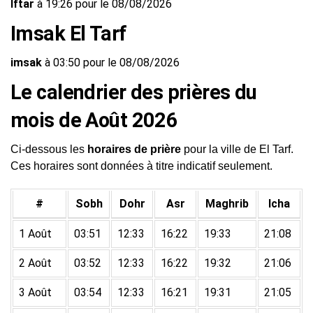
Iftar
à 19:26 pour le 08/08/2026
Imsak El Tarf
imsak
à 03:50 pour le 08/08/2026
Le calendrier des prières du
mois de Août 2026
Ci-dessous les
horaires de prière
pour la ville de El Tarf.
Ces horaires sont données à titre indicatif seulement.
#
Sobh
Dohr
Asr
Maghrib
Icha
1 Août
03:51
12:33
16:22
19:33
21:08
2 Août
03:52
12:33
16:22
19:32
21:06
3 Août
03:54
12:33
16:21
19:31
21:05