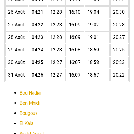
26 Août
04:21
12:28
16:10
19:04
20:30
27 Août
04:22
12:28
16:09
19:02
20:28
28 Août
04:23
12:28
16:09
19:01
20:27
29 Août
04:24
12:28
16:08
18:59
20:25
30 Août
04:25
12:27
16:07
18:58
20:23
31 Août
04:26
12:27
16:07
18:57
20:22
Bou Hadjar
Ben Mhidi
Bougous
El Kala
Ain El Assel