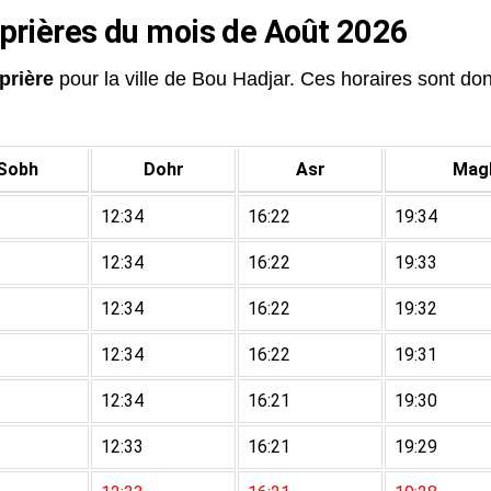
 prières du mois de Août 2026
prière
pour la ville de Bou Hadjar. Ces horaires sont donn
Sobh
Dohr
Asr
Magh
12:34
16:22
19:34
12:34
16:22
19:33
12:34
16:22
19:32
12:34
16:22
19:31
12:34
16:21
19:30
12:33
16:21
19:29