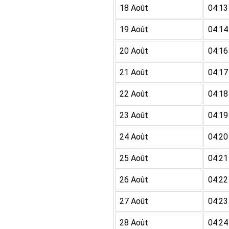
18 Août
04:13
19 Août
04:14
20 Août
04:16
21 Août
04:17
22 Août
04:18
23 Août
04:19
24 Août
04:20
25 Août
04:21
26 Août
04:22
27 Août
04:23
28 Août
04:24