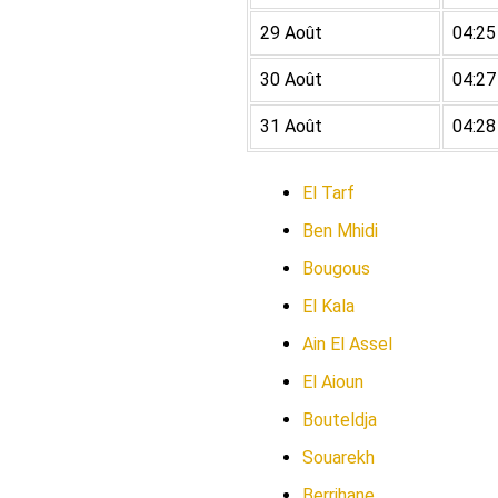
29 Août
04:25
30 Août
04:27
31 Août
04:28
El Tarf
Ben Mhidi
Bougous
El Kala
Ain El Assel
El Aioun
Bouteldja
Souarekh
Berrihane