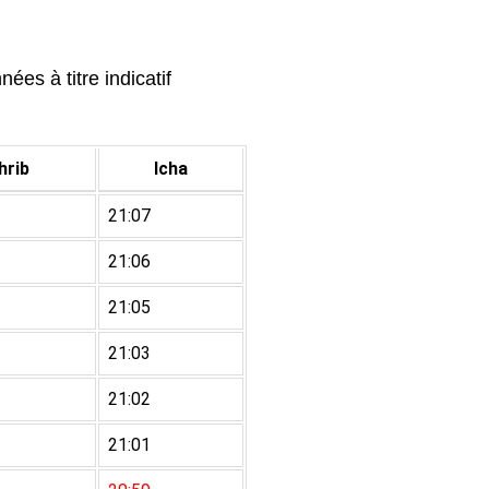
ées à titre indicatif
rib
Icha
21:07
21:06
21:05
21:03
21:02
21:01