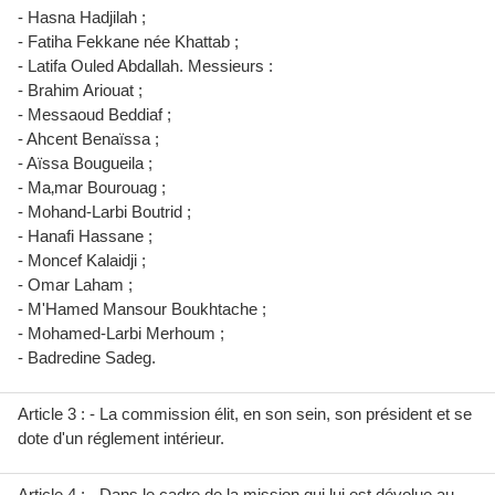
- Hasna Hadjilah ;
- Fatiha Fekkane née Khattab ;
- Latifa Ouled Abdallah. Messieurs :
- Brahim Ariouat ;
- Messaoud Beddiaf ;
- Ahcent Benaïssa ;
- Aïssa Bougueila ;
- Ma‚mar Bourouag ;
- Mohand-Larbi Boutrid ;
- Hanafi Hassane ;
- Moncef Kalaidji ;
- Omar Laham ;
- M'Hamed Mansour Boukhtache ;
- Mohamed-Larbi Merhoum ;
- Badredine Sadeg.
Article 3 : - La commission élit, en son sein, son président et se
dote d'un réglement intérieur.
Article 4 : - Dans le cadre de la mission qui lui est dévolue au