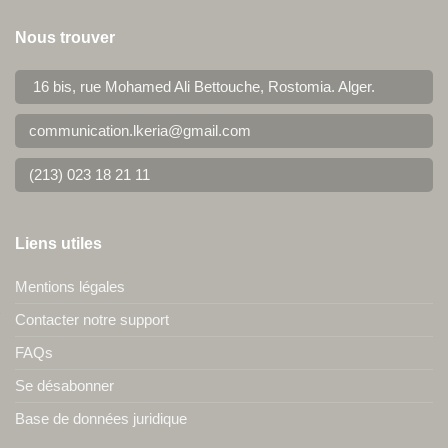
Nous trouver
16 bis, rue Mohamed Ali Bettouche, Rostomia.
Alger
.
communication.lkeria@gmail.com
(213) 023 18 21 11
Liens utiles
Mentions légales
Contacter notre support
FAQs
Se désabonner
Base de données juridique