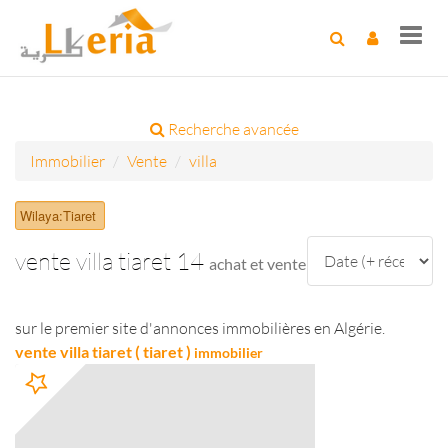
Toggl
navig
Recherche avancée
Immobilier
Vente
villa
Wilaya:Tiaret
vente villa tiaret 14
achat et vente
sur le premier site d'annonces immobilières en Algérie.
vente villa tiaret ( tiaret )
immobilier