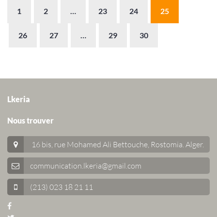
1
2
…
23
24
25
26
27
…
29
30
Lkeria
Nous trouver
16 bis, rue Mohamed Ali Bettouche, Rostomia.
Alger
.
communication.lkeria@gmail.com
(213) 023 18 21 11