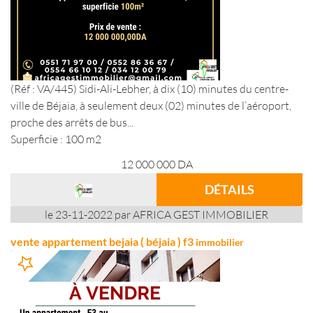
(Réf : VA/445) Sidi-Ali-Lebher, à dix (10) minutes du centre-
ville de Béjaia, à seulement deux (02) minutes de l’aéroport,
proche des arrêts de bus...
Superficie : 100 m2
12 000 000
DA
DÉTAILS
le 23-11-2022 par AFRICA GEST IMMOBILIER
vente appartement bejaia ( béjaia ) f3
immobilier