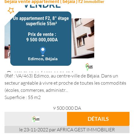
bejaia vente appartement ( béjaia ) f2
immobilier
(Réf : VA/463) Edimco, au centre-ville de Béjaia. Dans un
secteur agréable à vivre et proche de toutes les commodités
(écoles, commerces, administr...
Superficie : 55 m2
9 500 000
DA
DÉTAILS
le 23-11-2022 par AFRICA GEST IMMOBILIER