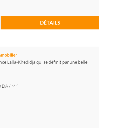
DÉTAILS
mmobilier
ence Lalla-Khedidja qui se définit par une belle
2
0
DA
/ M