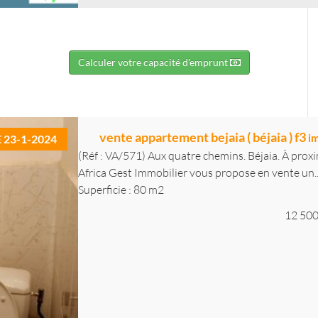
Calculer votre capacité d'emprunt
vente appartement bejaia ( béjaia ) f3
i
E 23-1-2024
(Réf : VA/571) Aux quatre chemins. Béjaia. À proxi
Africa Gest Immobilier vous propose en vente un..
Superficie : 80 m2
12 500