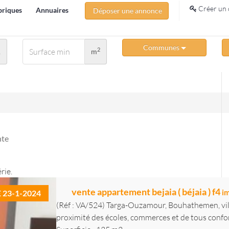
Créer un 
briques
Annuaires
Déposer une annonce
Communes
2
A
m
nte
rie.
vente appartement bejaia ( béjaia ) f4
i
E 23-1-2024
(Réf : VA/524) Targa-Ouzamour, Bouhathemen, ville
proximité des écoles, commerces et de tous confort