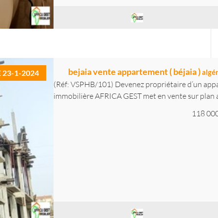
bejaia vente appartement ( béjaia )
algér
E 23-1-2024
(Réf: VSPHB/101) Devenez propriétaire d’un app
immobilière AFRICA GEST met en vente sur plan a
118 00