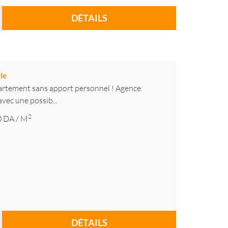
DÉTAILS
ie
artement sans apport personnel ! Agence
vec une possib...
2
0
DA
/ M
DÉTAILS