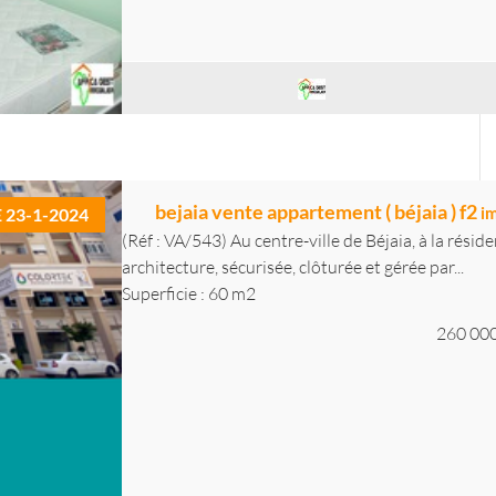
bejaia vente appartement ( béjaia ) f2
i
E 23-1-2024
(Réf : VA/543) Au centre-ville de Béjaia, à la résid
architecture, sécurisée, clôturée et gérée par...
Superficie : 60 m2
260 00